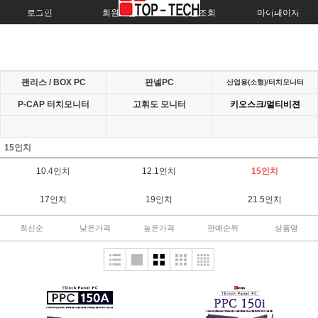
로그인
회원가입
주문조회
마이페이지
팬리스 / BOX PC
판넬PC
산업용(소형)/터치모니터
P-CAP 터치모니터
고휘도 모니터
키오스크/멀티비젼
15인치
10.4인치
12.1인치
15인치
17인치
19인치
21.5인치
최신순
낮은가격
높은가격
판매순위
상품명